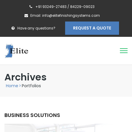
+91 93249-27483 / 84229-09023
Email: info@elitefinishingsystems.com
REQUEST A QUOTE
Have any questions?
Archives
Home
>
Portfolios
BUSINESS SOLUTIONS